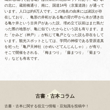
の北に、蔵前橋通り、南に、国道14号（京葉道路）が通って
います。人口は約6万人です。この地名の由来には諸説が存
在しており、、亀形の井桁がある亀の背の甲から水が湧き出
る亀ケ井という古井戸があった説、埋め立て以前はまだ島だ
った際の地形が、亀に似ていたからという説も有ります。ま
た「かみど（神戸）」が転じて亀戸となった説も存在をして
います。観光スポットとしては、学問の神様である菅原道真
を祀った「亀戸天神社（かめいどてんじんしゃ）」が有り、
そこで開催をされる、「梅まつり」「藤まつり」「菊まつ
り」なども有名です。
古書・古本コラム
古書・古本に関する役立つ情報・豆知識を投稿中！