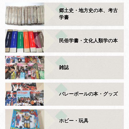
郷土史・地方史の本、考古
学書
民俗学書・文化人類学の本
雑誌
バレーボールの本・グッズ
ホビー・玩具