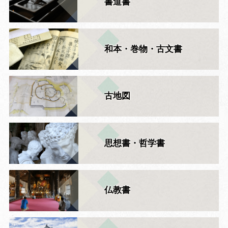
書道書
和本・巻物・古文書
古地図
思想書・哲学書
仏教書