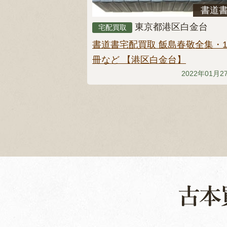
書道
東京都港区白金台
宅配買取
書道書宅配買取 飯島春敬全集・1
冊など 【港区白金台】
2022年01月2