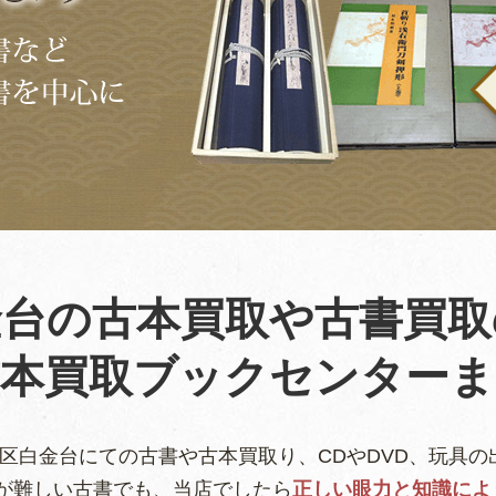
金台の古本買取や古書買取
古本買取ブックセンターま
区白金台にての古書や古本買取り、CDやDVD、玩具の
が難しい古書でも、当店でしたら
正しい眼力と知識によ