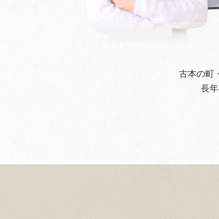
古本の町
長年