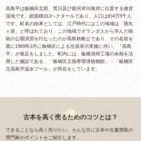
高島平は板橋区北部、荒川及び新河岸川南岸に位置する後背
湿地です。総面積313ヘクタールであり、人口は約4万9千人
です。町名の由来としては、江戸時代にはこの地域は「徳丸
ヶ原」と呼ばれており、この地域でオランダ人から学んだ砲
術の公開演習を行なったのが高島秋帆公であり、その名前を
基に1969年3月に板橋区による住居表示実施に伴い、「高島
平」が発足をしました。町内には、板橋清掃工場の余熱を活
用した施設である、「板橋区立熱帯環境植物館」・「板橋区
立高島平温水プール」が所在をしています。
古本を高く売るためのコツとは？
できることなら高く売りたい。そんな方に古本や古書買取の
専門家がポイントをご紹介します。