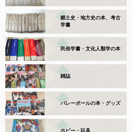
郷土史・地方史の本、考古
学書
民俗学書・文化人類学の本
雑誌
バレーボールの本・グッズ
ホビー・玩具