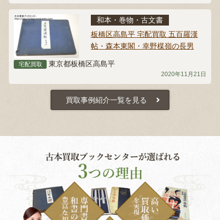
和本・巻物・古文書
板橋区高島平 宅配買取 五百羅漢
帖・森本東閣・幸野楳嶺の長男
東京都板橋区高島平
宅配買取
2020年11月21日
買取事例紹介一覧を見る