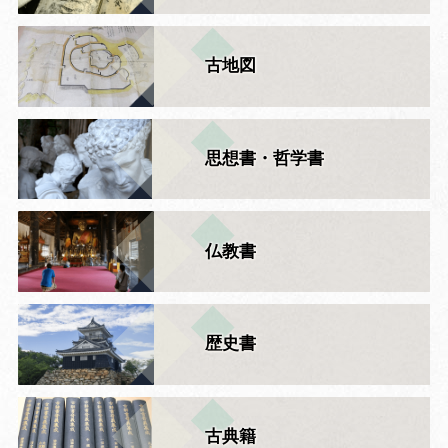
古地図
思想書・哲学書
仏教書
歴史書
古典籍