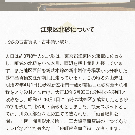
江東区北砂について
北砂の古書買取・古本買い取り。
人口は約3万8千人の北砂は、東京都江東区の東部に位置を
し、町域の北辺を小名木川、西辺を横十間川と接していま
す。また地区西部を総武本線の新小岩信号場駅から分岐した
越中島貨物支線が南北に走っています。この地名の由来は、
明治22年4月1日に砂村新左衛門一族が開拓した砂村新田の名
称をとり砂村と名付け、大正10年6月30日に砂村から砂町と
改称をし、昭和7年10月1日に当時の城東区が成立したとき砂
の字を残して北砂町・南砂町としました。観光スポットとし
ては、川の大部分を埋め立てて造られた、「仙台堀川公
園」・「横十間川親水公園」、三大銀座商店街の一つであり
テレビなどでも有名な、「砂町銀座商店街」が有ります。