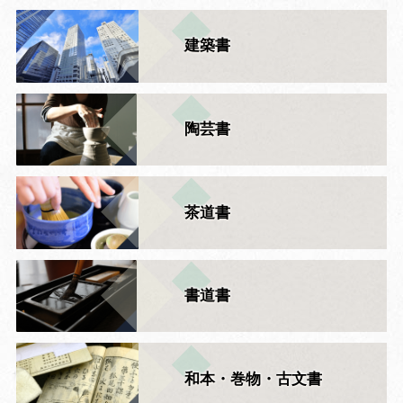
建築書
陶芸書
茶道書
書道書
和本・巻物・古文書