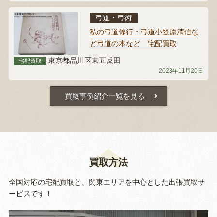
弓道・弓術
私の弓道修行・弓道小笠原清信な
ど弓道の本など 宅配買取
東京都品川区東五反田
宅配買取
2023年11月20日
買取事例紹介一覧を見る
買取方法
全国対応の宅配買取と、関東エリアを中心とした出張買取サ
ービスです！