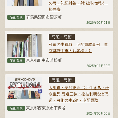
の弓・礼記射義・射法訓の解説・
松井巌
群馬県沼田市沼須町
宅配買取
2026年02月21日
弓道・弓術
弓道の本買取 宅配買取事例 東
京都府中市のお客様より
東京都府中市若松町
宅配買取
2025年11月30日
弓道・弓術
大射道・安沢東宏 弓に生きる・松
永重児 弓道三昧・松枝利明など弓
道・弓術の本2箱・宅配買取
東京都西東京市下保谷
宅配買取
2024年05月06日