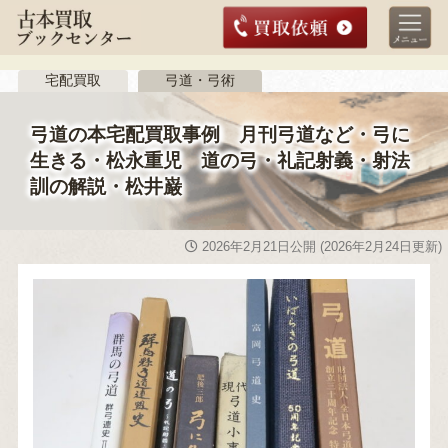
宅配買取
弓道・弓術
弓道の本宅配買取事例 月刊弓道など・弓に
生きる・松永重児 道の弓・礼記射義・射法
訓の解説・松井巌
2026年2月21日
公開 (
2026年2月24日
更新)