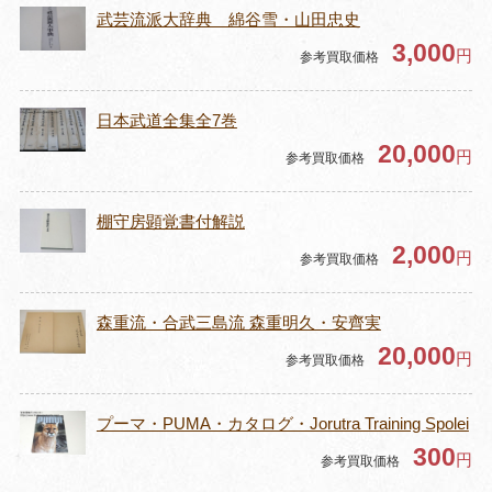
武芸流派大辞典 綿谷雪・山田忠史
3,000
円
参考買取価格
日本武道全集全7巻
20,000
円
参考買取価格
棚守房顕覚書付解説
2,000
円
参考買取価格
森重流・合武三島流 森重明久・安齊実
20,000
円
参考買取価格
プーマ・PUMA・カタログ・Jorutra Training Spolei
300
円
参考買取価格