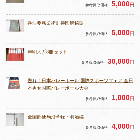
5,000
円
参考買取価格
兵法要務柔術剣棒図解秘訣
5,000
円
参考買取価格
声明大系8冊セット
30,000
円
参考買取価格
甦れ！日本バレーボール 国際スポーツフェア 全日
本男女国際バレーボール大会
1,000
円
参考買取価格
全国郵便局沿革録・明治編
4,000
円
参考買取価格