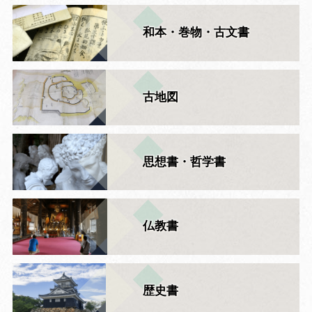
和本・巻物・古文書
古地図
思想書・哲学書
仏教書
歴史書