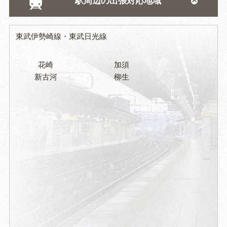
駅周辺の出張対応地域
杓子木
正能
新川通
新利根
砂原
東武伊勢崎線
東武日光線
花崎
加須
新古河
柳生