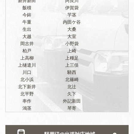
新井新田
阿良川
飯積
伊賀袋
今鉾
芋茎
牛重
内田ケ谷
生出
大桑
大越
大室
岡古井
小野袋
柏戸
上崎
上高柳
上種足
上樋遣川
上三俣
川口
騎西
北小浜
北篠崎
北下新井
北辻
北平野
久下
串作
外記新田
鴻茎
琴寄
駒場
栄
佐波
志多見
下崎
下谷