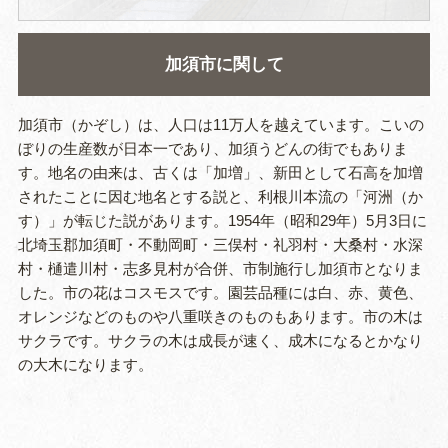
加須市に関して
加須市（かぞし）は、人口は11万人を越えています。こいの
ぼりの生産数が日本一であり、加須うどんの街でもありま
す。地名の由来は、古くは「加増」、新田として石高を加増
されたことに因む地名とする説と、利根川本流の「河洲（か
す）」が転じた説があります。1954年（昭和29年）5月3日に
北埼玉郡加須町・不動岡町・三俣村・礼羽村・大桑村・水深
村・樋遣川村・志多見村が合併、市制施行し加須市となりま
した。市の花はコスモスです。園芸品種には白、赤、黄色、
オレンジなどのものや八重咲きのものもあります。市の木は
サクラです。サクラの木は成長が速く、成木になるとかなり
の大木になります。