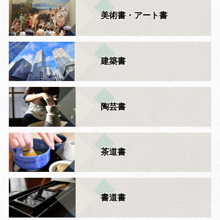
美術書・アート書
建築書
陶芸書
茶道書
書道書