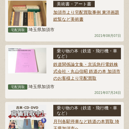
美術書・アート書
加須市より宅配買取事例 東洋画題
総覧など美術書
埼玉県加須市
宅配買取
2021年08月07日
乗り物の本（鉄道・飛行機・車
など）
鉄道関係論文集・京浜急行電鉄株
式会社・丸山信昭 鉄道の本 加須市
のお客様より宅配買取
埼玉県加須市
宅配買取
2021年07月24日
乗り物の本（鉄道・飛行機・車
など）
月刊各駅停車など鉄道の本買取 埼
玉県加須市へ