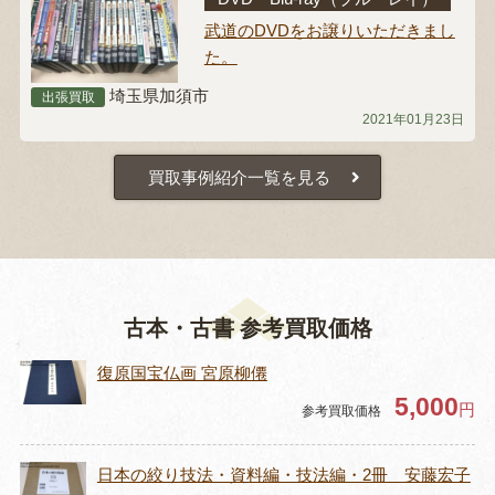
武道のDVDをお譲りいただきまし
た。
埼玉県加須市
出張買取
2021年01月23日
買取事例紹介一覧を見る
古本・古書 参考買取価格
復原国宝仏画 宮原柳僊
5,000
円
参考買取価格
日本の絞り技法・資料編・技法編・2冊 安藤宏子