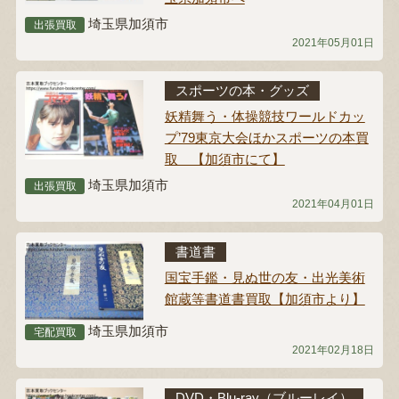
埼玉県加須市
出張買取
2021年05月01日
スポーツの本・グッズ
妖精舞う・体操競技ワールドカッ
プ’79東京大会ほかスポーツの本買
取 【加須市にて】
埼玉県加須市
出張買取
2021年04月01日
書道書
国宝手鑑・見ぬ世の友・出光美術
館蔵等書道書買取【加須市より】
埼玉県加須市
宅配買取
2021年02月18日
DVD・Blu-ray（ブルーレイ）