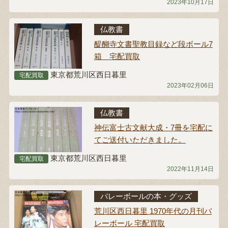
2023年10月17日
仏教書
醍醐寺文書聖教目録など段ボール7
箱 宅配買取
東京都荒川区西日暮里
宅配買取
2023年02月06日
仏教書
神伝富士古文献大成・7冊を宅配に
てご送付いただきました。
東京都荒川区西日暮里
宅配買取
2022年11月14日
バレーボールの本・グッズ
荒川区西日暮里 1970年代の月刊バ
レーボール 宅配買取