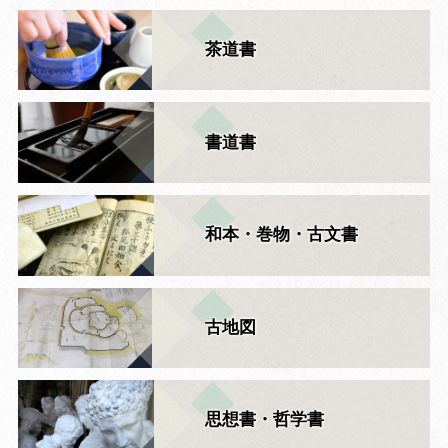
茶道書
書道書
和本・巻物・古文書
古地図
思想書・哲学書