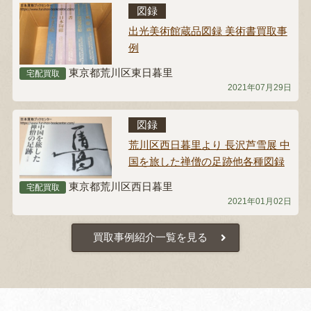
図録
出光美術館蔵品図録 美術書買取事
例
東京都荒川区東日暮里
宅配買取
2021年07月29日
図録
荒川区西日暮里より 長沢芦雪展 中
国を旅した禅僧の足跡他各種図録
東京都荒川区西日暮里
宅配買取
2021年01月02日
買取事例紹介一覧を見る