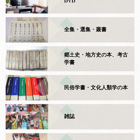
DVD
全集・選集・叢書
郷土史・地方史の本、考古
学書
民俗学書・文化人類学の本
雑誌