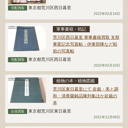
東京都荒川区西日暮里
宅配買取
2022年02月19日
軍事書籍・戦記
荒川区西日暮里 軍事書籍買取 支那
事変記念写真帖・伊東部隊など戦
前の写真帖
東京都荒川区西日暮里
宅配買取
2022年02月10日
植物の本・植物図鑑
荒川区東日暮里にて 盆栽・美と調
和・清香園銘品陳列集ほか盆栽の
本
東京都荒川区東日暮里
出張買取
2021年12月08日