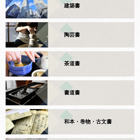
建築書
陶芸書
茶道書
書道書
和本・巻物・古文書