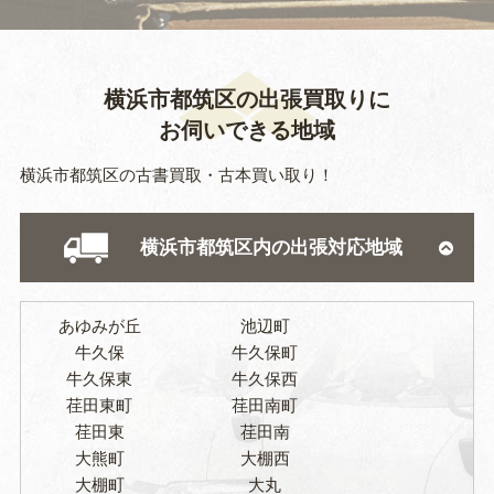
横浜市都筑区の出張買取りに
お伺いできる地域
横浜市都筑区の古書買取・古本買い取り！
横浜市都筑区内の出張対応地域
あゆみが丘
池辺町
牛久保
牛久保町
牛久保東
牛久保西
荏田東町
荏田南町
荏田東
荏田南
大熊町
大棚西
大棚町
大丸