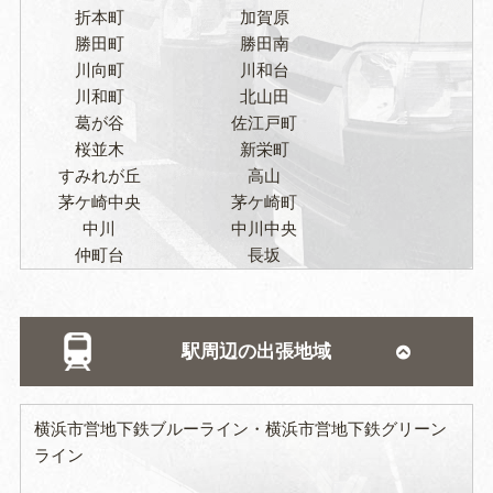
折本町
加賀原
勝田町
勝田南
川向町
川和台
川和町
北山田
葛が谷
佐江戸町
桜並木
新栄町
すみれが丘
高山
茅ケ崎中央
茅ケ崎町
中川
中川中央
仲町台
長坂
二の丸
早渕
東方町
東山田
東山田町
平台
駅周辺の出張地域
富士見が丘
南山田
南山田町
見花山
横浜市営地下鉄ブルーライン
横浜市営地下鉄グリーン
ライン