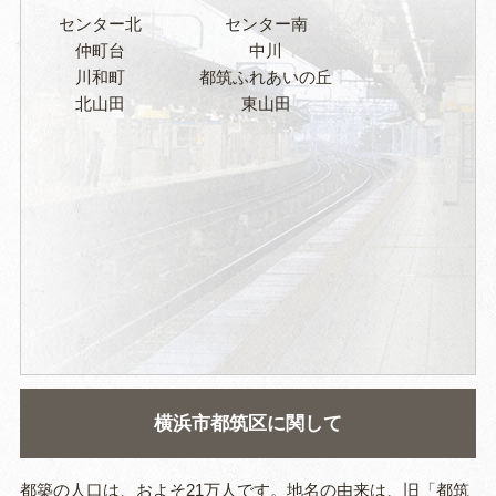
センター北
センター南
仲町台
中川
川和町
都筑ふれあいの丘
北山田
東山田
横浜市都筑区に関して
都築の人口は、およそ21万人です。地名の由来は、旧「都筑