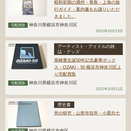
昭和初期の満州・青島・上海の旅
行ガイド・案内書をお譲りいただ
きました。
神奈川県横浜市神奈川区
宅配買取
2021年10月13日
アーティスト・アイドルの雑
誌・グッズ
尾崎豊生誕50年記念豪華ボック
ス・OZAKI・50 横浜市神奈川区よ
り宅配買取
神奈川県横浜市神奈川区
宅配買取
2021年10月11日
歴史書
所の研究・山形市役所・小栗忠七
神奈川県横浜市南区