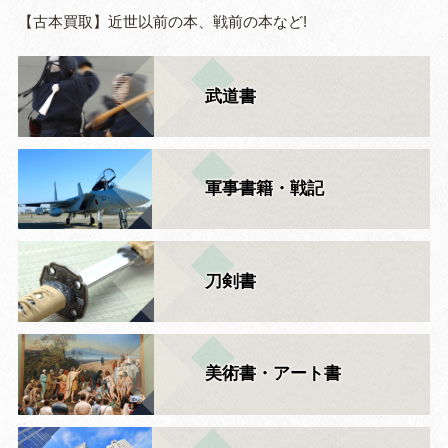
【古本買取】近世以前の本、戦前の本など!
武道書
軍事書籍・戦記
刀剣書
美術書・アート書