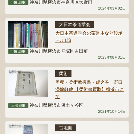
神奈川県横浜市神奈川区大野町
宅配買取
2024年03月02日
大日本茶道学会
大日本茶道学会の茶道本など段ボ
ール1箱
神奈川県横浜市戸塚区吉田町
宅配買取
2023年08月31日
柔術
奥秘・柔術教授書・虎之巻 野口
潜龍軒他 【柔術書買取】横浜市に
て
神奈川県横浜市保土ヶ谷区
出張買取
2021年10月14日
古地図