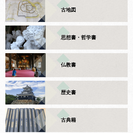
古地図
思想書・哲学書
仏教書
歴史書
古典籍