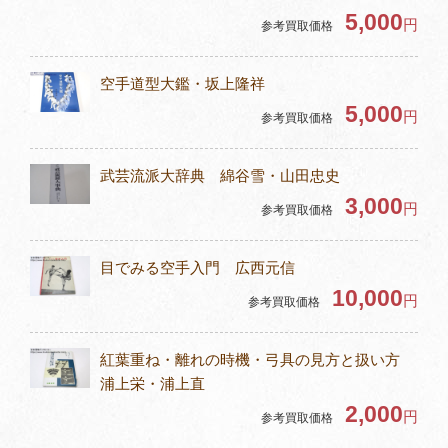
5,000
円
参考買取価格
空手道型大鑑・坂上隆祥
5,000
円
参考買取価格
武芸流派大辞典 綿谷雪・山田忠史
3,000
円
参考買取価格
目でみる空手入門 広西元信
10,000
円
参考買取価格
紅葉重ね・離れの時機・弓具の見方と扱い方
浦上栄・浦上直
2,000
円
参考買取価格