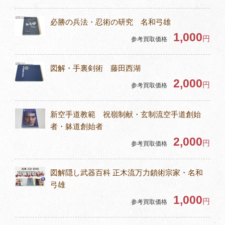
必勝の兵法・忍術の研究 名和弓雄
1,000
円
参考買取価格
図解・手裏剣術 藤田西湖
2,000
円
参考買取価格
新空手道教範 祝嶺制献・玄制流空手道創始
者・躰道創始者
2,000
円
参考買取価格
図解隠し武器百科 正木流万力鎖術宗家・名和
弓雄
1,000
円
参考買取価格