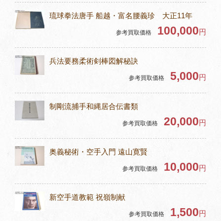
琉球拳法唐手 船越・富名腰義珍 大正11年
100,000
円
参考買取価格
兵法要務柔術剣棒図解秘訣
5,000
円
参考買取価格
制剛流捕手和縄居合伝書類
20,000
円
参考買取価格
奥義秘術・空手入門 遠山寛賢
10,000
円
参考買取価格
新空手道教範 祝嶺制献
1,500
円
参考買取価格