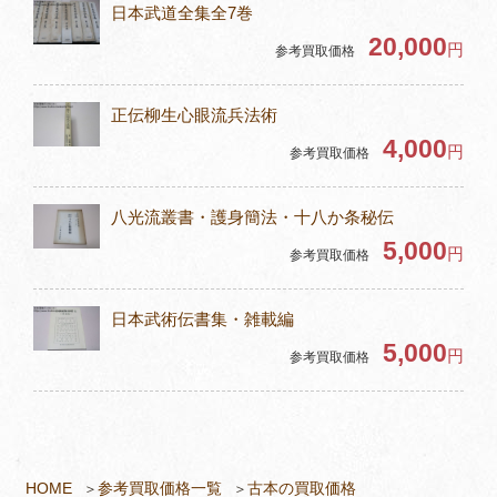
日本武道全集全7巻
20,000
円
参考買取価格
正伝柳生心眼流兵法術
4,000
円
参考買取価格
八光流叢書・護身簡法・十八か条秘伝
5,000
円
参考買取価格
日本武術伝書集・雑載編
5,000
円
参考買取価格
HOME
参考買取価格一覧
古本の買取価格