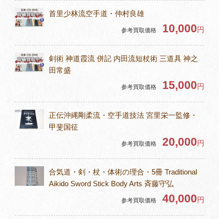
首里少林流空手道・仲村良雄
10,000
円
参考買取価格
剣術 神道霞流 併記 内田流短杖術 三道具 神之
田常盛
15,000
円
参考買取価格
正伝沖縄剛柔流・空手道技法 宮里栄一監修・
甲斐国征
20,000
円
参考買取価格
合気道・剣・杖・体術の理合・5冊 Traditional
Aikido Sword Stick Body Arts 斉藤守弘
40,000
円
参考買取価格