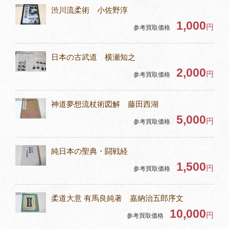
渋川流柔術 小佐野淳
1,000
円
参考買取価格
日本の古武道 横瀬知之
2,000
円
参考買取価格
神道夢想流杖術図解 藤田西湖
5,000
円
参考買取価格
純日本の聖典・闘戦経
1,500
円
参考買取価格
柔道大意 有馬良純著 嘉納治五郎序文
10,000
円
参考買取価格