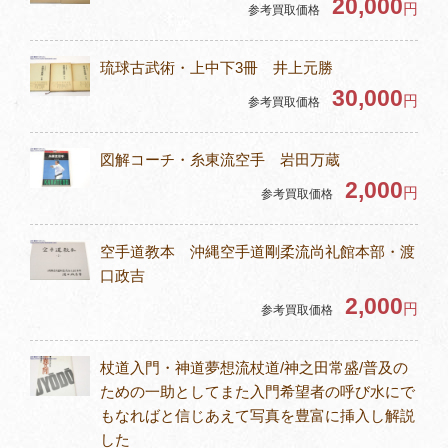
20,000
円
参考買取価格
琉球古武術・上中下3冊 井上元勝
30,000
円
参考買取価格
図解コーチ・糸東流空手 岩田万蔵
2,000
円
参考買取価格
空手道教本 沖縄空手道剛柔流尚礼館本部・渡
口政吉
2,000
円
参考買取価格
杖道入門・神道夢想流杖道/神之田常盛/普及の
ための一助としてまた入門希望者の呼び水にで
もなればと信じあえて写真を豊富に挿入し解説
した