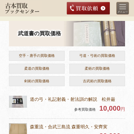
武道書の買取価格
空手・唐手の買取価格
弓道・弓術の買取価格
柔道の買取価格
柔術の買取価格
剣術の買取価格
古武術の買取価格
道の弓・礼記射義・射法訓の解説 松井巌
10,000
円
参考買取価格
森重流・合武三島流 森重明久・安齊実