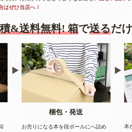
合はぜひ当店へ！
積&送料無料! 箱
で
送る
だけ
梱包・発送
知
本
お売りになる本を段ボールにへ詰め