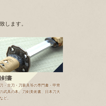
致します。
刀剣書
刀・古刀・刀装具等の専門書・甲冑
の武具の本。刀剣美術書、日本刀大
など。