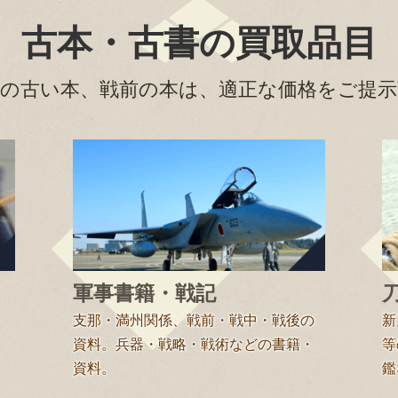
古本・古書の買取品目
の古い本、戦前の本は、適正な価格をご提示
軍事書籍・戦記
支那・満州関係、戦前・戦中・戦後の
新
資料。兵器・戦略・戦術などの書籍・
等
資料。
鑑