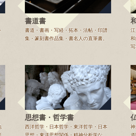
書道書
キ
書道・書画・写経・拓本・法帖・印譜
江
集・篆刻書作品集・書名人の直筆書。
和
写
思想書・哲学書
地
西洋哲学・日本哲学・東洋哲学・日本
神
彩
思想・東洋思想関係・精神分析学な
道