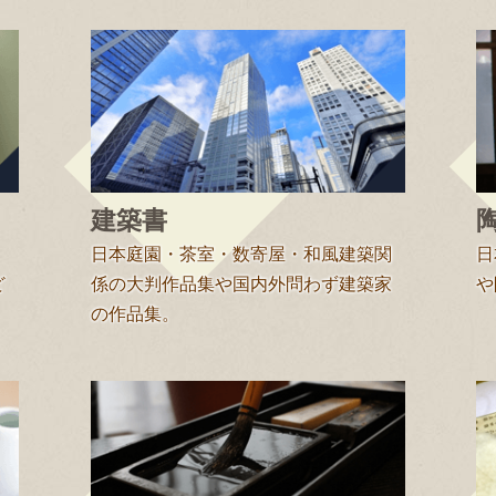
建築書
日本庭園・茶室・数寄屋・和風建築関
日
ど
係の大判作品集や国内外問わず建築家
や
の作品集。