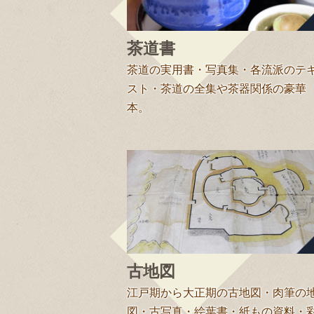
茶道書
茶道の実用書・写真集・各流派のテ
スト・茶道の全集や茶器関係の豪華
本。
古地図
江戸期から大正期の古地図・肉筆の
図・古写真・絵葉書・紙もの資料・