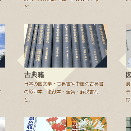
ど。
古典籍
日本の国文学・古典書や中国の古典書
展
す
の影印本・復刻本・全集・解説書な
デ
ど。
録