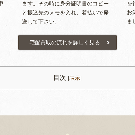
申
を
ます。その時に身分証明書のコピー
お
と振込先のメモを入れ、着払いで発
ま
送して下さい。
宅配買取の流れを詳しく見る
目次
[
表示
]