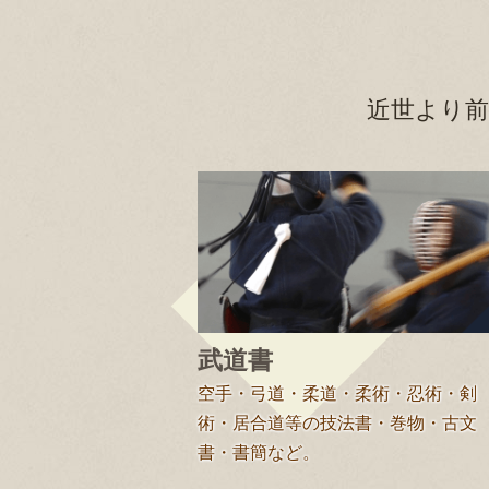
近世より前
武道書
空手・弓道・柔道・柔術・忍術・剣
術・居合道等の技法書・巻物・古文
書・書簡など。