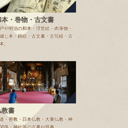
和本・巻物・古文書
戸や明治の和本・浮世絵・肉筆物・
綴じ本・錦絵・古文書・古写経・古
本。
仏教書
道・密教・日本仏教・大乗仏教・神
関係・神社等の古書や辞典。