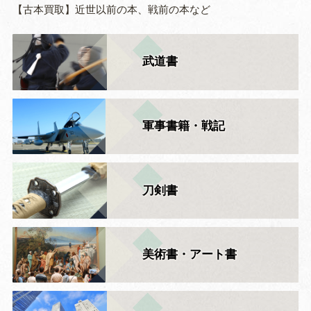
【古本買取】近世以前の本、戦前の本など
武道書
軍事書籍・戦記
刀剣書
美術書・アート書