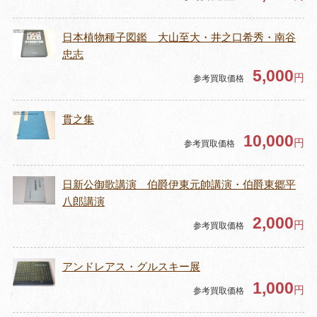
日本植物種子図鑑 大山至大・井之口希秀・南谷
忠志
5,000
円
参考買取価格
貫之集
10,000
円
参考買取価格
日新公御歌講演 伯爵伊東元帥講演・伯爵東郷平
八郎講演
2,000
円
参考買取価格
アンドレアス・グルスキー展
1,000
円
参考買取価格