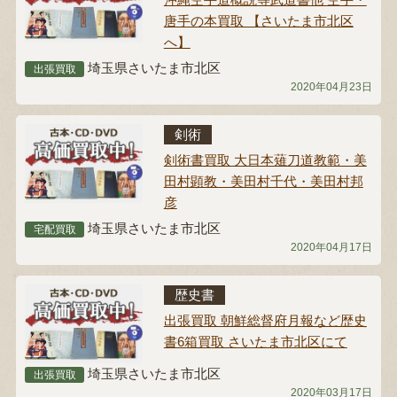
唐手の本買取 【さいたま市北区
へ】
埼玉県さいたま市北区
出張買取
2020年04月23日
剣術
剣術書買取 大日本薙刀道教範・美
田村顕教・美田村千代・美田村邦
彦
埼玉県さいたま市北区
宅配買取
2020年04月17日
歴史書
出張買取 朝鮮総督府月報など歴史
書6箱買取 さいたま市北区にて
埼玉県さいたま市北区
出張買取
2020年03月17日