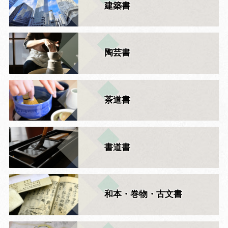
建築書
陶芸書
茶道書
書道書
和本・巻物・古文書