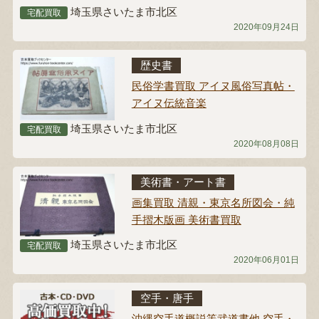
埼玉県さいたま市北区
宅配買取
2020年09月24日
歴史書
民俗学書買取 アイヌ風俗写真帖・
アイヌ伝統音楽
埼玉県さいたま市北区
宅配買取
2020年08月08日
美術書・アート書
画集買取 清親・東京名所図会・純
手摺木版画 美術書買取
埼玉県さいたま市北区
宅配買取
2020年06月01日
空手・唐手
沖縄空手道概説等武道書他 空手・