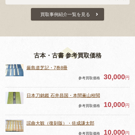
買取事例紹介一覧を見る
古本・古書 参考買取価格
厳島道芝記・7巻8冊
30,000
円
参考買取価格
日本刀銘鑑 石井昌国・本間薫山校閲
10,000
円
参考買取価格
謡曲大観（復刻版）・佐成謙太郎
10,000
円
参考買取価格