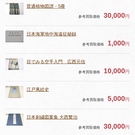
普通植物図譜・5冊
30,000
円
参考買取価格
日本海軍地中海遠征秘録
1,000
円
参考買取価格
目でみる空手入門 広西元信
10,000
円
参考買取価格
江戸凧絵史
5,000
円
参考買取価格
日本刺繍図案集 大西繁治
30,000
円
参考買取価格