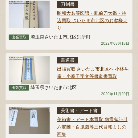
刀剣書
昭和大名等図譜・肥前刀大鑑・持
込買取 さいたま市北区のお客様よ
り
埼玉県さいたま市北区別所町
出張買取
2022年03月18日
書道書
出張買取 さいたま市北区へ 小林斗
庵・小篆千字文等書道書買取
埼玉県さいたま市北区
出張買取
2020年11月20日
美術書・アート書
美術書・アート本買取 幽霊鬼斗卅
六釁圖・百鬼図等三代目彫よしの
画集